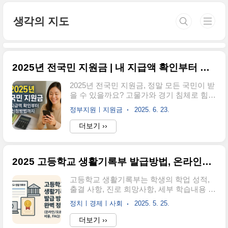
본문 바로가기
생각의 지도
2025년 전국민 지원금 | 내 지급액 확인부터 신청방법까지(예상 수령액 계산기 확인해보기)
2025년 전국민 지원금, 정말 모든 국민이 받
을 수 있을까요? 고물가와 경기 침체로 힘든
요즘, 정부에서 발표한 민생회복지원금이
정부지원ㅣ지원금
2025. 6. 23.
화제입니다. 내가 얼마를 받을 수 있는지, 언
제 어떻게 신청해야 하는지 궁금하시죠? 이
더보기 ››
글을 통해 놓치지 말아야 할 모든 정보를 확
인해보세요!솔직히 말해서, 요즘 물가가 너
무 올라서 정말 힘들죠? 😅 마트 가서 장 보
2025 고등학교 생활기록부 발급방법, 온라인발급, 졸업연도별 안내, 비용정보 - 완전 정리 가이드
는데 예전 같은 돈으로는 장바구니가 반도
안 찬다는 게 현실이에요. 그런데 이번에 정
고등학교 생활기록부는 학생의 학업 성적,
부에서 전 국민을 대상으로 민생회복지원금
출결 사항, 진로 희망사항, 세부 학습내용 등
을 지급한다고 발표했더라고요!저도 처음
학교 생활 전반이 기록된 중요한 문서입니
뉴스 봤을 때 "진짜야?"라는 생각이 들었는
정치ㅣ경제ㅣ사회
2025. 5. 25.
다. 대학 입시, 취업 준비, 공무원 시험 등 다
데, 코로나19 재난지원금 이후 5년 만에 실
양한 용도로 활용되며, 온라인과 오프라인
더보기 ››
시되는 대규모 지원금이라고 하니까 정말
두 가지 방법으로 발급받을 수 있습니다.📱