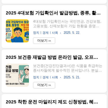
기대가 되더라구요. 그래서 오늘은 제가 직
온라인 발급 방법온라인 발급은 시간과 장
접 찾아본 정보들을 정리해서 여러..
소에 구애받지 않고 편리하게 이용할 수 있
2025 4대보험 가입확인서 발급방법, 종류, 활용법 - 취업·대출 필수서류 완벽가이드
는 방법입니다. 주로 정부24와 나이스 홈에
듀 민원서비스를 통해 발급이 가능합니다.
4대보험 가입확인서는 국민연금, 건강보험,
정부24를 통한 발급정부24는 국가에서 운영
고용보험, 산재보험의 가입 현황을 증명하
하는 민원 포털로, 2017년 2월 이후 졸업생
는 중요한 서류입니다. 취업, 이직, 은행 대
부터 무료로 발급이 가능합니다.정부24 바
정치ㅣ경제ㅣ사회
2025. 5. 22.
출 등 다양한 상황에서 요구되는 이 문서의
로가기정부24 홈페이지 접속검색창에 '생활
발급 방법과 활용에 관한 종합 정보를 알아
더보기 ››
기록부' 또는 '생기부' 검색'학교생활기록부
보세요.1. 4대보험 가입확인서의 개념과 종
(초중고)' 항목에서 '발급하기' 클릭회원 또
류4대보험 가입확인서는 정식 명칭으로 "4
는 비회원 신청 선택간편인증 ..
대 사회보험 가입자 가입내역 확인서"라고
2025 보건증 재발급 방법 온라인 발급, 오프라인 방문, 비용, 유효기간 - 식품업종 종사자 필수 가이드
불립니다. 이 증명서는 국민연금, 건강보험,
고용보험, 산재보험 등 4대 사회보험의 가입
보건증(건강진단결과서)은 식품을 취급하는
현황을 한 장의 문서로 확인할 수 있게 해줍
종사자들에게 필수적인 문서입니다. 분실하
니다.주요 관련 증명서 종류4대보험과 관련
거나 유효기간이 만료된 경우 재발급이 필
된 증명서는 크게 세 가지로 구분됩니다:가
정치ㅣ경제ㅣ사회
2025. 5. 21.
요한데요. 이 글에서는 2025년 기준 보건증
입증명서(가입내역 확인서): 현재 4대보험
재발급 방법, 온라인과 오프라인 발급 절차,
더보기 ››
에 어떤 형태로 가입되어 있는지를 증명하
유효기간, 비용 등에 관한 모든 정보를 종합
는 서류로, 자격득실확인서라고도 합니다.
적으로 제공합니다. 특히 가장 간편한 온라
완납증명서: 보험료, 연체금, 체납처분비에..
인 재발급 방법과 보건소 방문 시 준비사항
2025 착한 운전 마일리지 제도 신청방법, 혜택, 활용방법 총정리 - 운전면허 벌점 감경 제도
을 상세히 안내하여, 식품 관련 업종 종사자
들이 법적 의무를 쉽게 이행할 수 있도록 도