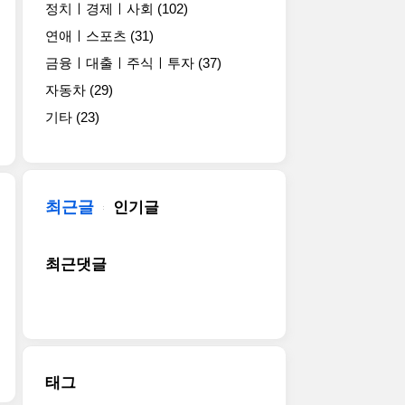
정치ㅣ경제ㅣ사회
(102)
연애ㅣ스포츠
(31)
금융ㅣ대출ㅣ주식ㅣ투자
(37)
자동차
(29)
기타
(23)
최근글
인기글
최근댓글
태그