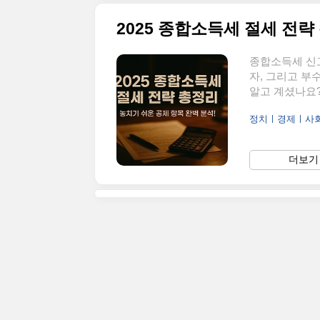
종합소득세 신고
자, 그리고 
알고 계셨나요?
분들이 단순히 
정치ㅣ경제ㅣ사
아요. 이번 글
꿀팁까지, 하나
👉 홈택스 바로
더보기 
만 알면 OK!”
고 개요2025