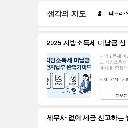
본문 바로가기
생각의 지도
홈
테트리스
지방소득세 미납
도 지방소득세 
에 대한 종합적
득세 신고·납부
정치ㅣ경제ㅣ사
(수)까지신고대
(수익사업 영위
본점 및 주사무
더보기 
문) 신고개인지
신고·납부기한: 