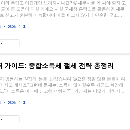
음이라 두렵고 어렵게만 느껴지시나요? 😟세무사를 꼭 써야 할지 고
 글이 큰 도움이 되실 거예요!사실 국세청 홈택스를 활용하면 세무
스로 신고가 충분히 가능합니다.매출이 크지 않거나 단순한 구조를
접 신고로 비용도 절약하고, 절세 전략도 직접 세울 수 있어요.오늘
회
2025. 4. 3.
이용한 부가가치세와 종합소득세 직접 신고 방법부터세무사가 필요
 전 전략까지 단계별로 완벽하게 정리해드릴게요 💡 👉 홈택스로 직
기 “세무사 없이도 충분히 가능해요! 직접 해보면 어렵지 않답니
››
 활용하면 클릭 몇 번으로 세금 신고 완료!”“지금 시작하면, 절세까지
 💡”📋 목차직접 세금 신고 vs 세무사 이용홈택스를 활용..
벽 가이드: 종합소득세 절세 전략 총정리
지 병행하는 'N잡러' 분들, 반갑습니다 😊요즘 정말 많은 분들이 다
 가지고 계시죠?그런데 문제는, 소득이 많아질수록 세금도 복잡해
."이 소득은 어디에 신고해야 하지?", "가산세는 어떻게 피하지?"
 복잡해지기 시작하죠.그래서 준비했어요!N잡러를 위한 세금 신고
회
2025. 4. 3.
️이번 글 하나면, 종합소득세 신고부터 절세 전략까지 깔끔하게 정
요! 👉 홈택스 접속하고 바로 신고 시작하기 “소득은 다양해졌는
전히 어렵다구요?”“N잡러를 위한 종합소득세 신고, 이 글 하나로
››
없이, 절세까지 제대로 하자 💡”📋 목차N잡러의 개념과 소득 유형소
 신고 방법홈택스 신고 절차 한눈에 보기N잡러 절세 전..