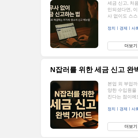
세금 신고, 처
민되셨다면, 이
사 없이도 스
가진 분들은 직
정치ㅣ경제ㅣ사
은 홈택스를 
한 경우, 신고
접 신고 시작하
더보기 
다.”“홈택스를
성공할 수 있어요
N잡러를 위한 세금 신고 완
본업 외 부업까
양한 수입원을
진다는 점이에요
등등, 머릿속이
정치ㅣ경제ㅣ사
완벽 가이드 ✍
리하실 수 있어
데, 세금은 여
더보기 
끝!”“가산세 
득별 종합소득세