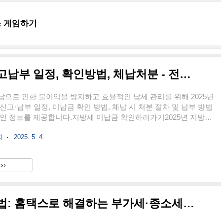
 게임하기
2025 지방소득세 미납금 신고납부 일정, 확인방법, 체납처분 - 전자납부 완벽가이드
으로 인한 불이익을 방지하고 효율적인 납세 관리를 위해 2025년
신고·납부 일정, 미납금 확인 방법, 체납 시 처분 절차 및 납부 방법
인 정보를 제공합니다.지방세 미납금 확인하러가기2025년 지방소
 일정법인지방소득세 신고·납부신고·납부기한: 2025년 4월 30일
회
2025. 5. 4.
상: 12월 결산법인의 2024년 귀속 법인소득영리법인, 비영리법인
), 국내 원천소득이 있는 외국 법인납세지: 사업연도 종료일 기준
소 소재지신고·납부방법: 위택스 전자신고 또는 지자체(우편, 방
››
방소득세 신고·납부신고대상: 종합소득세(국세) 신고·납부 의무자
2025년 5월 1일(목)부터 6월 2일(월)까지신고방법:전자..
세무사 없이 세금 신고하는 법: 홈택스로 해결하는 부가세·종소세 신고 매뉴얼