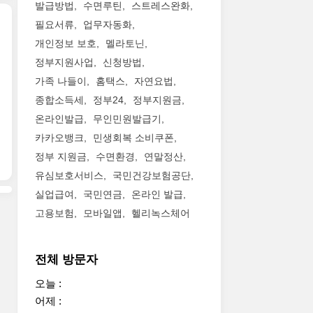
발급방법
수면루틴
스트레스완화
필요서류
업무자동화
개인정보 보호
멜라토닌
정부지원사업
신청방법
가족 나들이
홈택스
자연요법
종합소득세
정부24
정부지원금
온라인발급
무인민원발급기
카카오뱅크
민생회복 소비쿠폰
정부 지원금
수면환경
연말정산
유심보호서비스
국민건강보험공단
실업급여
국민연금
온라인 발급
고용보험
모바일앱
헬리녹스체어
전체 방문자
오늘 :
어제 :