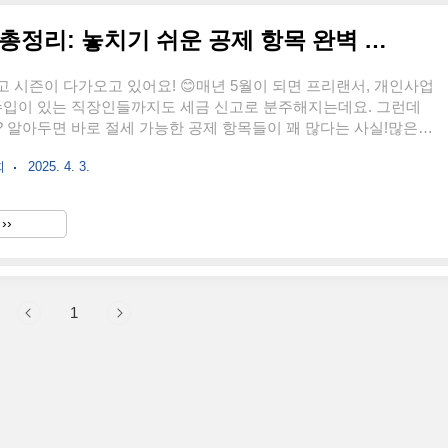
2025 종합소득세 절세 전략 총정리: 놓치기 쉬운 공제 항목 완벽 분석!
 시즌이 다가오고 있어요! 😊매년 5월이 되면 프리랜서, 개인사업
부수입이 있는 직장인들까지도 세금 신고로 분주해지는데요. 그런데
 알아두면 바로 절세 가능한 공제 항목들이 꽤 많다는 사실!많은
신고만 하고, 받을 수 있는 환급이나 공제를 놓치는 경우가 너무 많
회
2025. 4. 3.
에서는 2025년 종합소득세 신고 시 놓치기 쉬운 공제 항목부터 절세
하나 꼼꼼히 정리해드릴게요. 세금 아끼고, 똑똑하게 신고해요 💡
가기 “놓치는 공제 = 놓치는 환급!”“세금 신고, 어렵지 않아요. 꿀팁
››
“절세는 타이밍과 정보 싸움입니다 💰”📋 목차2025년 종합소득세 신
년 달라진 세법과 공제 항목놓치기 쉬운 인..
1